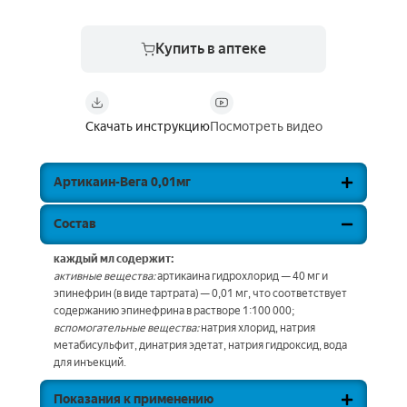
Купить в аптеке
Скачать инструкцию
Посмотреть видео
Артикаин-Вега 0,01мг
Состав
каждый мл содержит:
активные вещества:
артикаина гидрохлорид — 40 мг и
эпинефрин (в виде тартрата) — 0,01 мг, что соответствует
содержанию эпинефрина в растворе 1:100 000;
вспомогательные вещества:
натрия хлорид, натрия
метабисульфит, динатрия эдетат, натрия гидроксид, вода
для инъекций.
Показания к применению