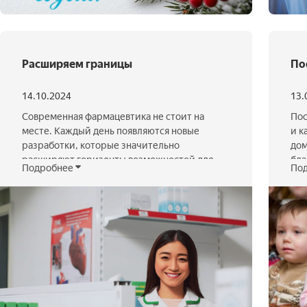
Расширяем границы
По
14.10.2024
13.
Современная фармацевтика не стоит на
Пос
месте. Каждый день появляются новые
и к
разработки, которые значительно
дом
расширяют горизонты возможностей для
бла
Подробнее
По
лечения и профилактики заболеваний. Мы
под
находимся в эру инноваций, где технологии,
кот
науки и исследования синергично
Мно
объединяются для создания решений,
они
способных изменить жизнь миллионов
поп
людей. Персонализированная медицина и
дом
генетикаВ центре внимания —
персонализированный подход к лечению,
Чит
который позволяет создавать …