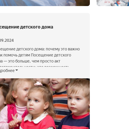
сещение детского дома
09.2024
ещение детского дома: почему это важно
ак помочь детям Посещение детского
а — это больше, чем просто акт
готворительности; это возможность
дробнее
арить тепло, заботу и внимание детям,
орые нуждаются в особой поддержке.
гие люди задаются вопросом, как именно
 могут помочь детям, оставшимся без
ечения родителей. Приезжая в детский
, мы можем не только …
ать далее