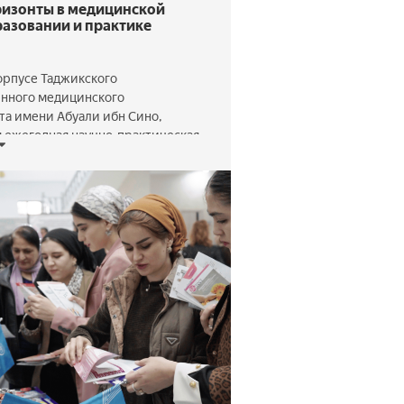
ризонты в медицинской
разовании и практике
орпусе Таджикского
енного медицинского
та имени Абуали ибн Сино,
я ежегодная научно-практическая
я с международным участием
ием «Новые горизонты в
й науке, образовании и
 Конференция, посвященная 85-
ерситета, объединила ведущих
циалистов и студентов, чтобы
овременные вызовы и
ы медицины, а также обменяться
 опытом и открытиями.
 на …
ее