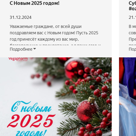
С Новым 2025 годом!
Cу
#o
31.12.2024
21.
Уважаемые граждане, от всей души
В м
поздравляем вас с Новым годом! Пусть 2025
сов
год принесёт каждому из вас мир,
Пре
благополучие и процветание, а в ваши семьи
про
Подробнее
По
— радость, тепло и любовь! Пусть каждый
#oz
день Нового года будет светлым и
бла
радостным, а все мечты сбываются! С Новым
Мы 
годом, дорогие друзья!
общ
пол
воз
с п
Чит