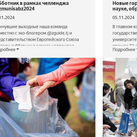
бботник в рамках челленджа
Новые го
zmunisabz2024
науке, об
11.2024
05.11.2024
инувшие выходные наша команда
В главном к
местно с эко-блогером @zguide.tj и
государств
дставительством Европейского Союза
университе
вели субботник в рамках челленджа
прошла 72-
дробнее
Подробнее
munisabz2024, объединив усилия для
конференци
гоустройства окружающей среды.
под назван
уверены: забота о природе — это вклад в
медицинско
ее будущее. Субботник стал не только
практике».
езным делом, но и отличной
летию унив
можностью сплотиться и провести время
ученых, спе
ользой. Давайте заботиться …
обсудить с
перспектив
ать далее
уникальным
Оставайтесь
Читать дал