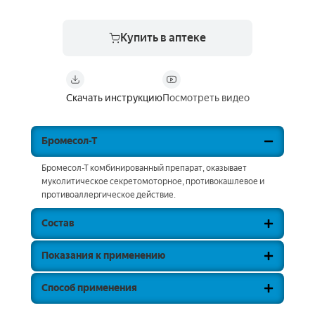
Купить в аптеке
Скачать инструкцию
Посмотреть видео
Бромесол-Т
Бромесол-Т комбинированный препарат, оказывает
муколитическое секретомоторное, противокашлевое и
противоаллергическое действие.
Состав
Показания к применению
Способ применения