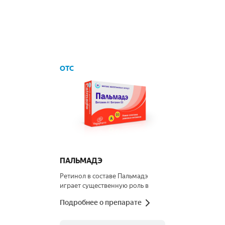
OTC
ПАЛЬМАДЭ
Ретинол в составе Пальмадэ
играет существенную роль в
процессе образования
Подробнее о препарате
родопсина, который
способствует адаптации зрения в
сумерках, повышает