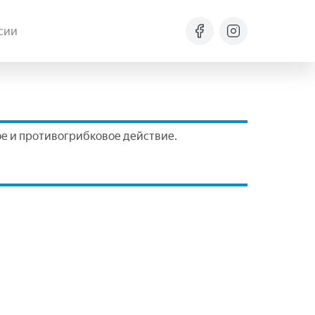
сии
е и противогрибковое действие.