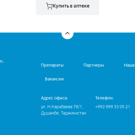
резистентность организма к
Купить в аптеке
инфекциям. Необходим для
нормальных процессов
регенерации эпителиальных
клеток и клеток слизистых
оболочек, играет существенную
роль в процессе роста и
образования необходимой
костной структуры и хрящевой
зоны роста (в этом процессе
m.
участвуют метаболиты
Препараты
Партнеры
Наша
ретиноевой кислоты, которая
образуется из ретинола в
Вакансии
организме).
Адрес офиса:
Телефон:
ул. Н.Карабаева 78/1,
+992 999 33 05 21
Душанбе, Таджикистан