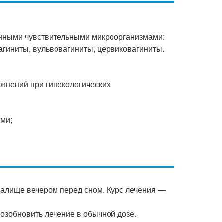
нными чувствительными микроорганизмами:
гиниты, вульвовагиниты, цервиковагиниты.
жнений при гинекологических
ми;
агалище вечером перед сном. Курс лечения —
возобновить лечение в обычной дозе.