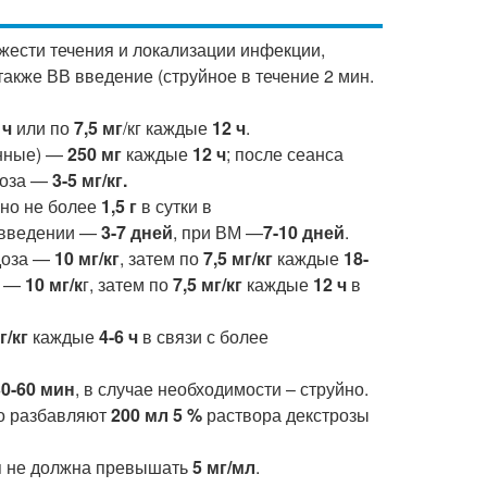
жести течения и локализации инфекции,
также ВВ введение (струйное в течение 2 мин.
 ч
или по
7,5 мг
/кг каждые
12 ч
.
енные) —
250 мг
каждые
12 ч
; после сеанса
доза —
3-5 мг/кг.
 но не более
1,5 г
в сутки в
 введении —
3-7 дней
, при ВМ —
7-10 дней
.
доза —
10 мг/кг
, затем по
7,5 мг/кг
каждые
18-
а —
10 мг/к
г, затем по
7,5 мг/кг
каждые
12 ч
в
г/кг
каждые
4-6 ч
в связи с более
30-60 мин
, в случае необходимости – струйно.
но разбавляют
200 мл 5 %
раствора декстрозы
я не должна превышать
5 мг/мл
.