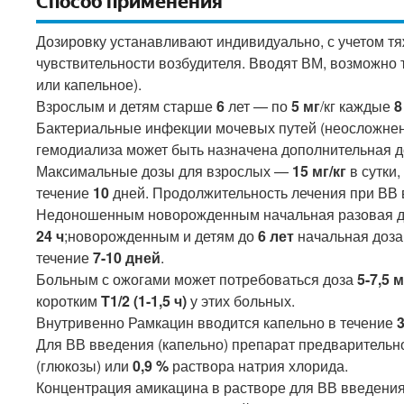
Способ применения
Дозировку устанавливают индивидуально, с учетом тя
чувствительности возбудителя. Вводят ВМ, возможно 
или капельное).
Взрослым и детям старше
6
лет — по
5 мг
/кг каждые
8
Бактериальные инфекции мочевых путей (неосложн
гемодиализа может быть назначена дополнительная 
Максимальные дозы для взрослых —
15 мг/кг
в сутки,
течение
10
дней. Продолжительность лечения при ВВ
Недоношенным новорожденным начальная разовая 
24 ч
;новорожденным и детям до
6 лет
начальная доз
течение
7-10 дней
.
Больным с ожогами может потребоваться доза
5-7,5 м
коротким
T1/2 (1-1,5 ч)
у этих больных.
Внутривенно Рамкацин вводится капельно в течение
Для ВВ введения (капельно) препарат предваритель
(глюкозы) или
0,9 %
раствора натрия хлорида.
Концентрация амикацина в растворе для ВВ введени