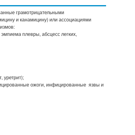
анные грамотрицательными
мицину и канамицину) или ассоциациями
измов:
 эмпиема плевры, абсцесс легких,
 уретрит);
нфицированные ожоги, инфицированные язвы и