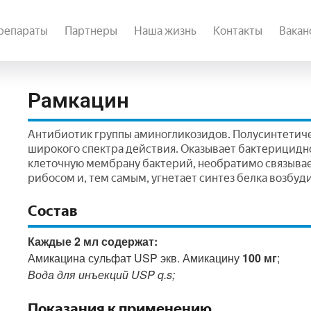
репараты
Партнеры
Наша жизнь
Контакты
Вакан
Рамкацин
Антибиотик группы аминогликозидов. Полусинтетич
широкого спектра действия. Оказывает бактерицидно
клеточную мембрану бактерий, необратимо связывае
рибосом и, тем самым, угнетает синтез белка возбуд
Состав
Каждые 2 мл содержат:
Амикацина сульфат USP экв. Амикацину
100 мг
;
Вода для инъекций USP q.s;
Показания к применению