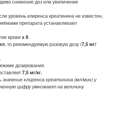
димо снижение доз или увеличение
ли уровень клиренса креатинина не известен,
приёмами препарата устанавливают
отке крови
х 9
.
мл
, то рекомендуемую разовую дозу (
7,5 мг/
.
режиме дозирования.
составляет
7,5 мг/кг.
 значение клиренса креатинина (мл/мин) у
ученную цифру умножают на величину