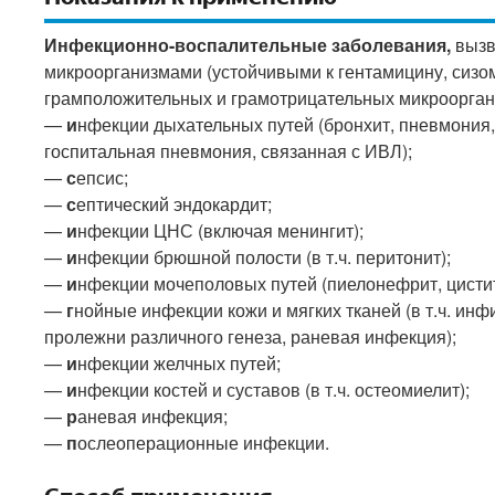
Инфекционно-воспалительные заболевания,
вызв
микроорганизмами (устойчивыми к гентамицину, сизо
грамположительных и грамотрицательных микроорган
—
и
нфекции дыхательных путей (бронхит, пневмония,
госпитальная пневмония, связанная с ИВЛ);
—
с
епсис;
—
с
ептический эндокардит;
—
и
нфекции ЦНС (включая менингит);
—
и
нфекции брюшной полости (в т.ч. перитонит);
—
и
нфекции мочеполовых путей (пиелонефрит, цистит,
—
г
нойные инфекции кожи и мягких тканей (в т.ч. и
пролежни различного генеза, раневая инфекция);
—
и
нфекции желчных путей;
—
и
нфекции костей и суставов (в т.ч. остеомиелит);
—
р
аневая инфекция;
—
п
ослеоперационные инфекции.