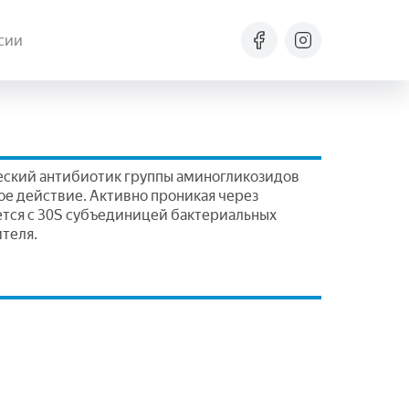
сии
еский антибиотик группы аминогликозидов
е действие. Активно проникая через
тся с 30S cубъединицей бактериальных
ителя.