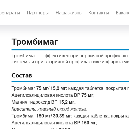
репараты
Партнеры
Наша жизнь
Контакты
Вакан
Тромбимаг
Тромбимаг — эффективен при первичной профилакт
системы и при вторичной профилактике инфаркта м
Состав
Тромбимаг
75 мг
/
15,2 мг
: каждая таблетка, покрытая
Ацетилсалициловая кислота BP
75 мг
;
Магния гидроксид BP
15,2 мг.
Краситель: красный оксид железа.
Тромбимаг
150 мг/ 30,39 мг
: каждая таблетка, покрыт
Ацетилсалициловая кислота BP
150 мг
;