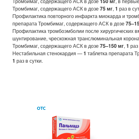
Тромбимаг, содержащего АСК в дозе
150 мг
, в первы
Тромбимаг, содержащего АСК в дозе
75 мг
,
1
раз в сут
Профилактика повторного инфаркта миокарда и тром
препарата Тромбимаг, содержащего АСК в дозе
75–15
Профилактика тромбоэмболии после хирургических в
шунтирование, чрескожная транслюминальная корон
Тромбимаг, содержащего АСК в дозе
75–150 мг
,
1
раз 
Нестабильная стенокардия —
1
таблетка препарата Т
1
раз в сутки.
OTC