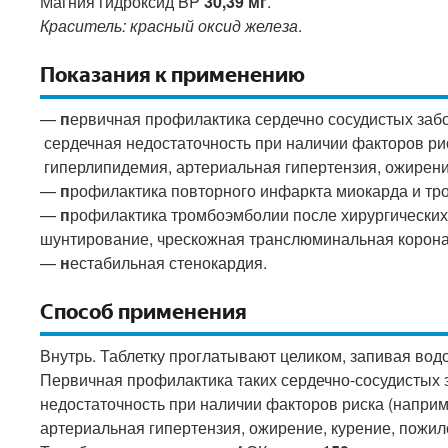
Магния гидроксид BP
30,39 мг
.
Краситель: красный оксид железа
.
Показания к применению
—
п
ервичная профилактика сердечно сосудистых забо
сердечная недостаточность при наличии факторов ри
гиперлипидемия, артериальная гипертензия, ожирение
—
п
рофилактика повторного инфаркта миокарда и тр
—
п
рофилактика тромбоэмболии после хирургических
шунтирование, чрескожная транслюминальная корона
—
н
естабильная стенокардия.
Способ применения
Внутрь. Таблетку проглатывают целиком, запивая водо
Первичная профилактика таких сердечно-сосудистых з
недостаточность при наличии факторов риска (напри
артериальная гипертензия, ожирение, курение, пожил