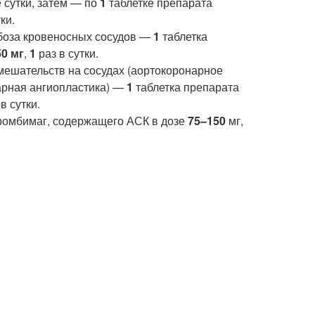
е сутки, затем — по
1
таблетке препарата
ки.
боза кровеносных сосудов —
1
таблетка
0 мг
,
1
раз в сутки.
мешательств на сосудах (аортокоронарное
арная ангиопластика) —
1
таблетка препарата
в сутки.
ромбимаг, содержащего АСК в дозе
75–150
мг,