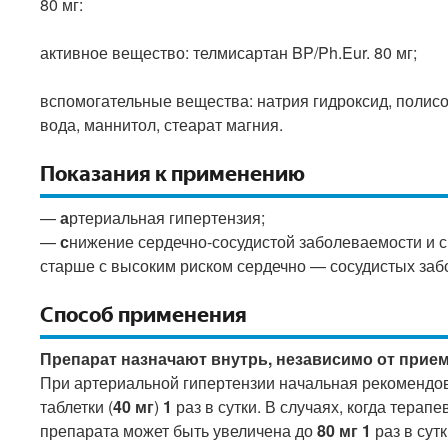
80 мг:
активное вещество: телмисартан BP/Ph.Eur. 80 мг;
вспомогательные вещества: натрия гидроксид, полисо
вода, маннитол, стеарат магния.
Показания к применению
—
а
ртериальная гипертензия;
—
с
нижение сердечно-сосудистой заболеваемости и см
старше с высоким риском сердечно — сосудистых заб
Способ применения
Препарат назначают внутрь, независимо от прие
При артериальной гипертензии начальная рекомендо
таблетки (
40 мг
)
1
раз в сутки. В случаях, когда терап
препарата может быть увеличена до
80 мг
1
раз в сутк