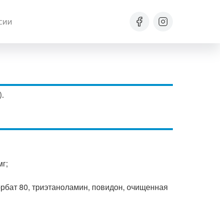
сии
.
мг;
рбат 80, триэтаноламин, повидон, очищенная