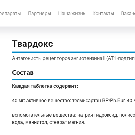
репараты
Партнеры
Наша жизнь
Контакты
Вакан
Твардокс
Антагонисты рецепторов ангиотензина II (AT1-подтип)
Состав
Каждая таблетка содержит:
40 мг: активное вещество: телмисартан BP/Ph.Eur. 40 
вспомогательные вещества: натрия гидроксид, полисо
вода, маннитол, стеарат магния.