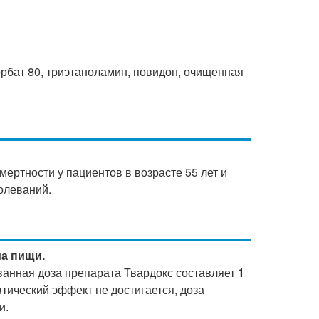
рбат 80, триэтаноламин, повидон, очищенная
ертности у пациентов в возрасте 55 лет и
олеваний.
ма пищи.
ванная доза препарата Твардокс составляет
1
евтический эффект не достигается, доза
и.