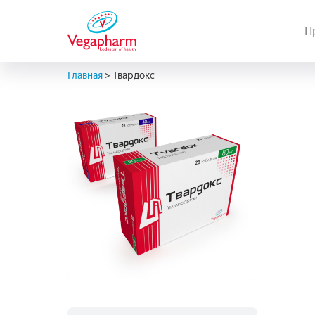
П
Главная
>
Твардокс