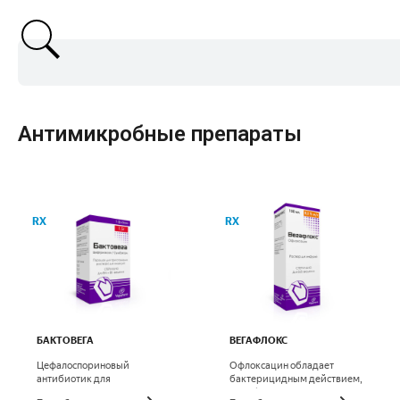
Антимикробные препараты
RX
RX
БАКТОВЕГА
ВЕГАФЛОКС
Цефалоспориновый
Офлоксацин обладает
антибиотик для
бактерицидным действием,
парентерального
ингибируя жизненно