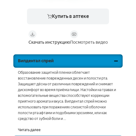
Купить в аптеке
Скачать инструкцию
Посмотреть видео
Випдентал спрей
Образование защитной пленки облегчает
восстановление поврежденных десен и полости рта.
Защищает дёсны от различных повреждений и снимает
дискомфорт во время приёма пищи. Настойки на травах и
вспомогательные вещества способствуют коррекции
приятного аромата и вкуса. Випдентал спрей можно
использовать при поражениях слизистой оболочки
полости рта афтами и подобными эрозиями, или как
средство от зубной боли и …
Читать далее